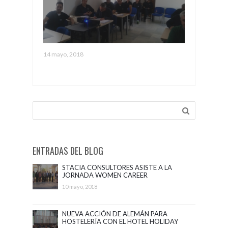
GRUPO CABALLERO SE ADENTRA EN LA
PREVENCIÓN DE FACTORES DE RIESGO
14 mayo, 2018
DERIVADOS DE LA ACTIVIDAD FÍSICA EN EL
TRABAJO
ENTRADAS DEL BLOG
STACIA CONSULTORES ASISTE A LA
JORNADA WOMEN CAREER
ADVANCEMENT
10 mayo, 2018
NUEVA ACCIÓN DE ALEMÁN PARA
HOSTELERÍA CON EL HOTEL HOLIDAY