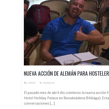
NUEVA ACCIÓN DE ALEMÁN PARA HOSTELERÍ
By
Admin
In
Andalucía
El pasado mes de abril dio comienzo la nueva acción
Hotel Holiday Palace en Benalmádena (Málaga). Esta a
conversaciones […]