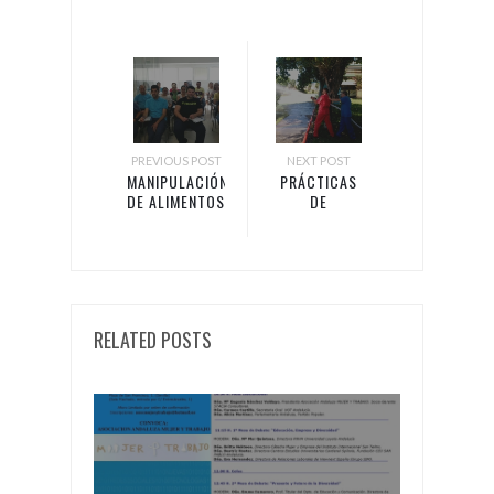
PREVIOUS POST
NEXT POST
MANIPULACIÓN
PRÁCTICAS
DE ALIMENTOS
DE
Y BUENAS
ACTUACIÓN
PRÁCTICAS
EN
DE
EMERGENCIAS
FABRICACIÓN
CON EVESA
CON ÁNGEL
CAMACHO
RELATED POSTS
ALIMENTACIÓN