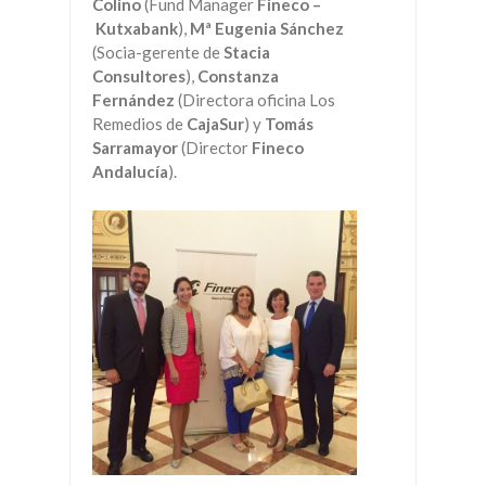
Colino
(Fund Manager
Fineco –
Kutxabank
),
Mª Eugenia Sánchez
(Socia-gerente de
Stacia
Consultores
),
Constanza
Fernández
(Directora oficina Los
Remedios de
CajaSur
) y
Tomás
Sarramayor
(Director
Fineco
Andalucía
).