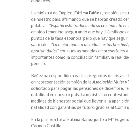
andaluces.
La ministra de Empleo,
Fátima Báñez
, también se s
de nuestro país, afirmando que se habrán creado c
palabras, “
España está traduciendo su crecimiento en
empleo femenino asegurando que hay 1,3 millones de
puntos de la tasa española, pero que hay que seguir
salariales. “
La mejor manera de reducir estas brechas
”
oportunidades
” con nuevas medidas empresariales y 
importantes como la conciliación familiar, la realidad
género.
Báñez ha respondido a varias preguntas de los asist
en representación también de la
Asociación Mujer y 
solicitado para pagar las pensiones de diciembre, r
natalidad en nuestro país. La ministra ha contestad
medidas de bienestar social que lleven a la aparic
natalidad con garantías de futuro gracias al Comis
En la primera foto, Fátima Báñez junto a Mª Eugeni
Carmen Castilla.