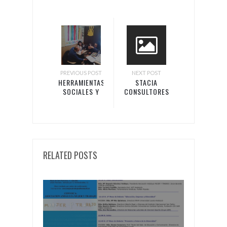
PREVIOUS POST
NEXT POST
HERRAMIENTAS
STACIA
SOCIALES Y
CONSULTORES
TRABAJO EN
ASISTE A LA
EQUIPO PARA
CLAUSURA
McDONALD’S
DEL CICLO
C.C. PARQUE
ANDALUCÍA
EUROPA
EN FEMENINO
DE ABC EN
RELATED POSTS
SEVILLA