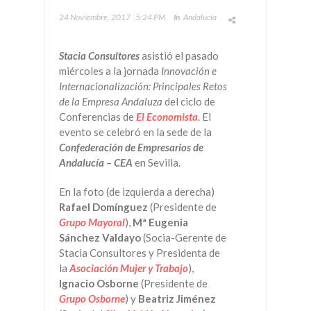
24 Noviembre, 2017
5:24 PM
In
Andalucía
Stacia Consultores
asistió el pasado
miércoles a la jornada
Innovación
e
Internacionalización
: Principales Retos
de la Empresa Andaluza
del ciclo de
Conferencias de
El Economista
. El
evento se celebró en la sede de la
Confederación de Empresarios de
Andalucía – CEA
en Sevilla.
En la foto (de izquierda a derecha)
Rafael Domínguez
(Presidente de
Grupo Mayoral
),
Mª Eugenia
Sánchez Valdayo
(Socia-Gerente de
Stacia Consultores y Presidenta de
la
Asociación Mujer y Trabajo
),
Ignacio Osborne
(Presidente de
Grupo Osborne
) y
Beatriz Jiménez